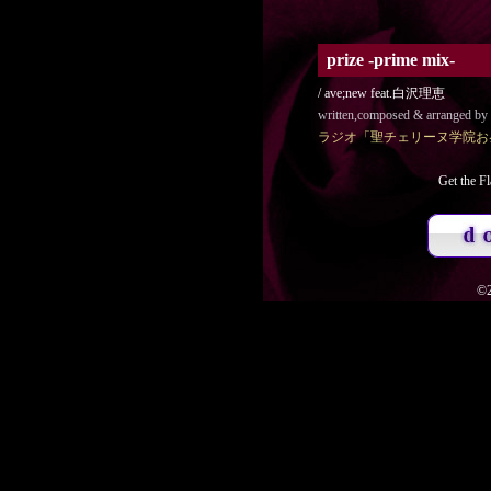
prize -prime mix-
/ ave;new feat.白沢理恵
written,composed & arranged by
ラジオ「聖チェリーヌ学院お
Get the Fl
©2