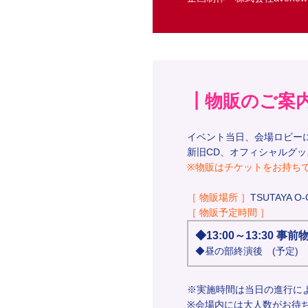
┃物販のご案
イベント当日、会場ロビー
新旧CD、オフィシャルグ
※物販はチケットをお持ち
［ 物販場所 ］
TSUTAYA O
［ 物販予定時間 ］
◆13:00～13:30 事
◆昼の部終演後 (予定)
※実施時間は当日の進行に
※会場内には大人数がお待