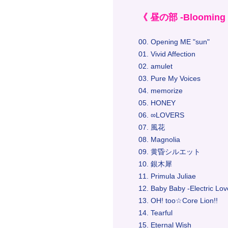
《 昼の部 -Blooming 
00. Opening ME "sun"
01. Vivid Affection
02. amulet
03. Pure My Voices
04. memorize
05. HONEY
06. ∞LOVERS
07. 風花
08. Magnolia
09. 黄昏シルエット
10. 銀木犀
11. Primula Juliae
12. Baby Baby -Electric Lov
13. OH! too☆Core Lion!!
14. Tearful
15. Eternal Wish