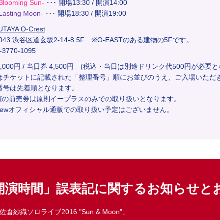
looming Sun-
･･･ 開場13:30 / 開演14:00
asting Moon-
･･･ 開場18:30 / 開演19:00
UTAYA O-Crest
0043 渋谷区道玄坂2-14-8 5F ※O-EASTのある建物の5Fです。
3-3770-1095
4,000円 / 当日券 4,500円 (税込・当日は別途ドリンク代500円が必要
日はチケットに記載された「整理番号」順にお並びのうえ、ご入場いただ
号は先着順となります。
公演の前売券は原則イープラスのみでの取り扱いとなります。
newオフィシャル通販での取り扱い予定はございません。
開演時間」誤表記に関するお知らせと
t.佐倉紗織ソロライブ2016 "Sun & Moon"」