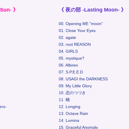
Sun- 》
《 夜の部 -Lasting Moon- 》
00. Opening ME "moon"
01. Close Your Eyes
02. agate
03. root REASON
04. GIRLS
05. mystique?
06. Albireo
07. S.P.E.E.D
08. USAGI the DARKNESS
09. My Little Glory
10. 恋のつづき
11. 蛹
ers-
12. Longing
13. Octave Rain
14. Lumina
15. Graceful Anomaly