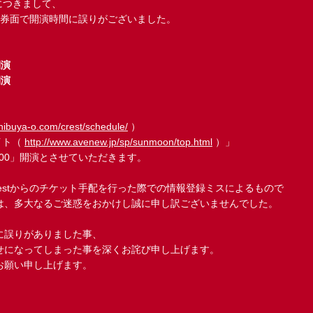
-》につきまして、
ト券面で開演時間に誤りがございました。
開演
開演
shibuya-o.com/crest/schedule/
）
イト（
http://www.avenew.jp/sp/sunmoon/top.html
）」
:00」開演とさせていただきます。
restからのチケット手配を行った際での情報登録ミスによるもので
は、多大なるご迷惑をおかけし誠に申し訳ございませんでした。
に誤りがありました事、
せになってしまった事を深くお詫び申し上げます。
お願い申し上げます。