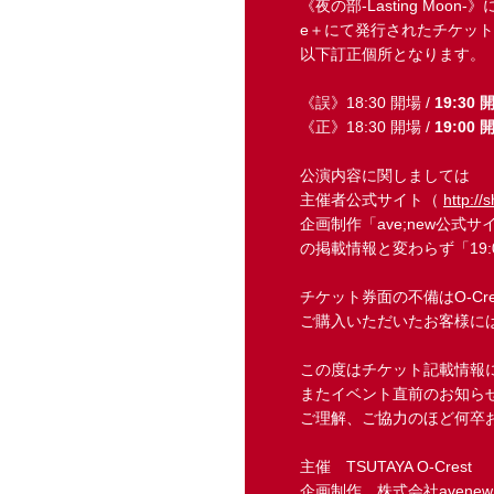
《夜の部-Lasting Moon
e＋にて発行されたチケッ
以下訂正個所となります。
《誤》18:30 開場 /
19:30 
《正》18:30 開場 /
19:00 
公演内容に関しましては
主催者公式サイト（
http://
企画制作「ave;new公式サ
の掲載情報と変わらず「19
チケット券面の不備はO-C
ご購入いただいたお客様に
この度はチケット記載情報
またイベント直前のお知ら
ご理解、ご協力のほど何卒
主催 TSUTAYA O-Crest
企画制作 株式会社avenew