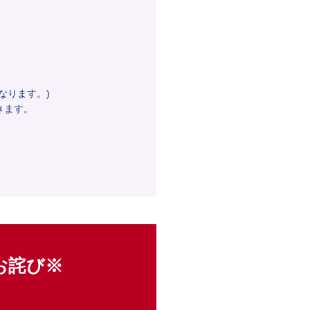
となります。)
きます。
お詫び※