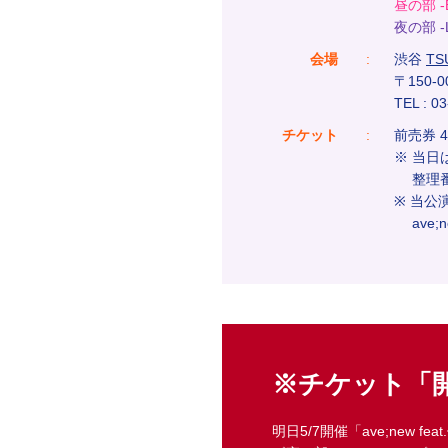
昼の部 -B
夜の部 -L
会場
:
渋谷
TS
〒150-
TEL : 0
チケット
:
前売券 
※ 当
整理番
※ 当
ave;
※チケット「
明日5/7開催「ave;new fea