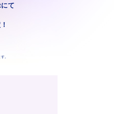
stにて
定！
ます。