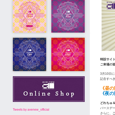
特設サイ
ご来場の
3月10日に
記念すべ
《昼の
《夜の
どれちゅ＆
バースデ
Tweets by avenew_official
さらに、