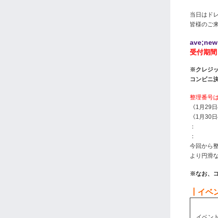
当日はド
皆様のご
ave;n
受付期間 :
※クレジ
コンビニ
整理番号
《1月29
《1月30
：
：
今回から
より円滑
※なお、
┃イベ
イベン