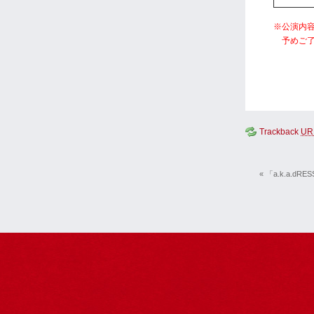
※公演内
予めご了
Trackback
UR
« 「a.k.a